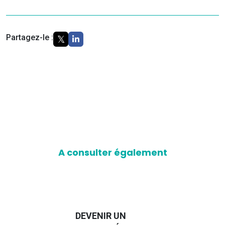
Partagez-le :
A consulter également
NIR UN
GUIDE DES