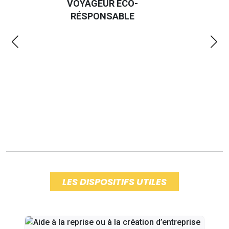
UR ÉCO-
EMMERDES 2025
NSABLE
LES DISPOSITIFS UTILES