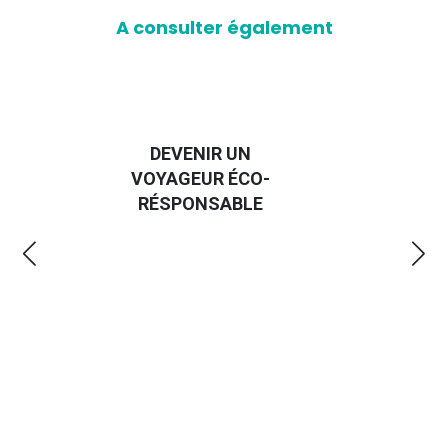
A consulter également
GUIDE DES
O-
EMMERDES 2025
LE