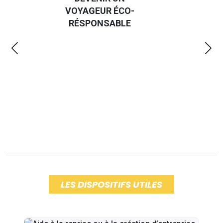
GUIDE DES
ÉCO-
EMMERDES 2025
BLE
LES DISPOSITIFS UTILES