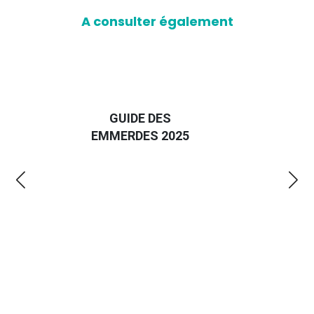
A consulter également
D
GUIDE DES
EURO
EMMERDES 2025
LA 