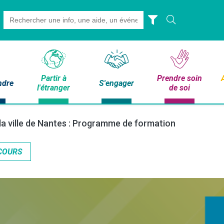
Search
for:
Partir à
Prendre soin
ndre
S'engager
l'étranger
de soi
a ville de Nantes : Programme de formation
COURS