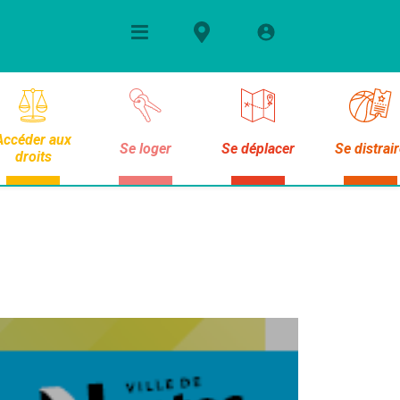
Accéder aux
Se loger
Se déplacer
Se distrai
droits