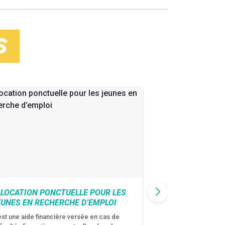
S
LLOCATION PONCTUELLE POUR LES
CAF : AIDE D’U
EUNES EN RECHERCHE D’EMPLOI
VICTIMES DE V
CONJUGALES
est une aide financière versée en cas de