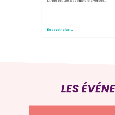
(Arce) est une aide financière versée…
En savoir plus →
LES ÉVÉN