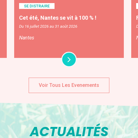
SE DISTRAIRE
Cet été, Nantes se vit à 100 % !
Du 16 juillet 2026 au 31 août 2026
D
Nantes
Voir Tous Les Evenements
ACTUALITÉS