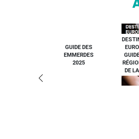
DESTI
DEVENIR UN
GUIDE DES
EURO
VOYAGEUR
EMMERDES
GUIDE
ÉCO-
2025
RÉGIO
RÉSPONSABLE
DE LA