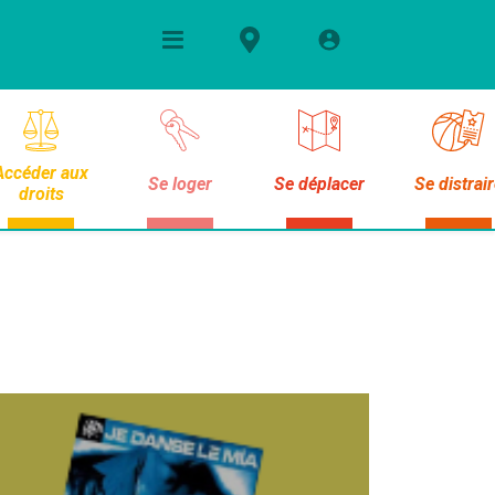
Accéder aux
Se loger
Se déplacer
Se distrai
droits