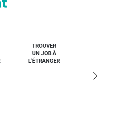
t
HANDI-
CAP SUR
TROUVER
L'EUROPE
UN JOB À
ET UN
R
L'ÉTRANGER
PEU
PLUS
LOIN