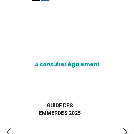
A consulter également
D
GUIDE DES
EURO
EMMERDES 2025
LA 