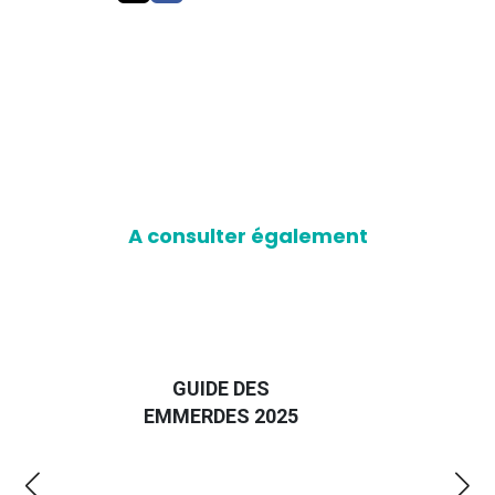
A consulter également
D
GUIDE DES
EURO
EMMERDES 2025
LA 