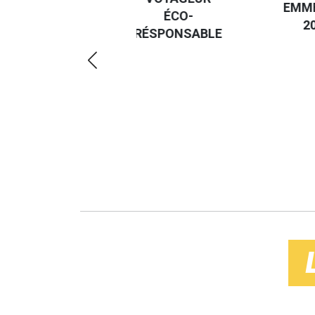
EMM
L'ÉTRANGER
ÉCO-
2
AVANT 18
RÉSPONSABLE
ANS