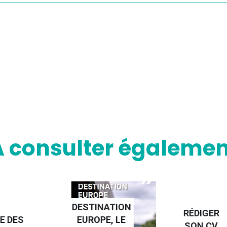
A consulter égalemen
DESTINATION
RÉDIGER
E DES
EUROPE, LE
SON CV