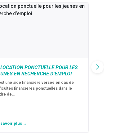
LLOCATION PONCTUELLE POUR LES
CAF : AIDE D’U
EUNES EN RECHERCHE D’EMPLOI
VICTIMES DE V
CONJUGALES
est une aide financière versée en cas de
fficultés financières ponctuelles dans le
C’est une aide fina
dre de…
violences conjugal
personne avec…
 savoir plus →
En savoir plus →