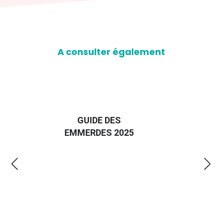
A consulter également
D
GUIDE DES
EURO
EMMERDES 2025
LA 