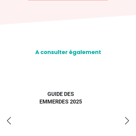
A consulter également
D
GUIDE DES
EURO
EMMERDES 2025
LA 