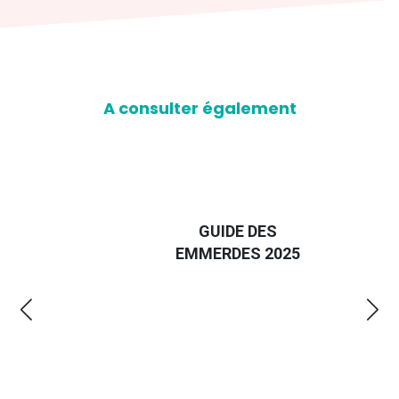
A consulter également
D
GUIDE DES
EURO
EMMERDES 2025
LA 