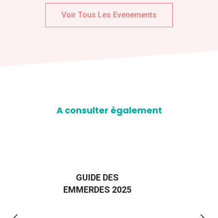
Voir Tous Les Evenements
A consulter également
D
GUIDE DES
EURO
EMMERDES 2025
LA 