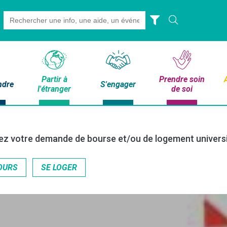
Search
for:
Partir à
Prendre soin
ndre
S'engager
l'étranger
de soi
tuez votre demande de bourse et/ou de logement universi
OURS
SE LOGER