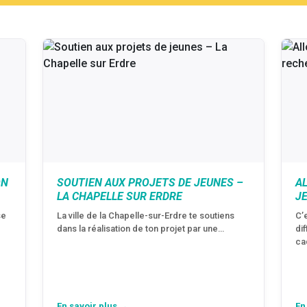
ON
SOUTIEN AUX PROJETS DE JEUNES –
A
LA CHAPELLE SUR ERDRE
J
se
La ville de la Chapelle-sur-Erdre te soutiens
C’
dans la réalisation de ton projet par une…
di
ca
En savoir plus →
En