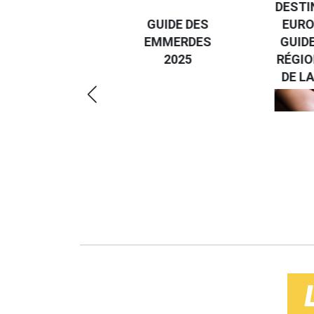
DESTI
DEVENIR UN
GUIDE DES
EURO
VOYAGEUR
EMMERDES
GUIDE
ÉCO-
2025
RÉGIO
RÉSPONSABLE
DE LA