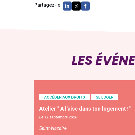
Partagez-le :
LES ÉVÉN
ACCÉDER AUX DROITS
SE LOGER
Atelier " A l'aise dans ton logement !"
Le 11 septembre 2026
Saint-Nazaire