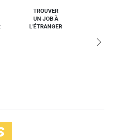
CAP SUR
TROUVER
L'EUROPE
UN JOB À
ET UN
R
L'ÉTRANGER
PEU
PLUS
LOIN
S