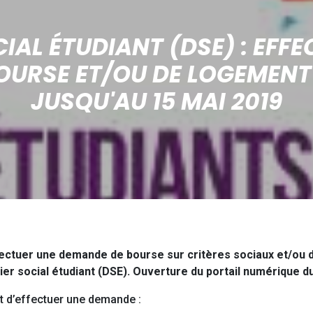
IAL ÉTUDIANT (DSE) : EFF
OURSE ET/OU DE LOGEMENT 
JUSQU'AU 15 MAI 2019
fectuer une demande de bourse sur critères sociaux et/ou d
r social étudiant (DSE). Ouverture du portail numérique du
 d’effectuer une demande :