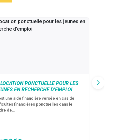
LLOCATION PONCTUELLE POUR LES
CAF : AIDE D’U
EUNES EN RECHERCHE D’EMPLOI
VICTIMES DE V
CONJUGALES
est une aide financière versée en cas de
fficultés financières ponctuelles dans le
C’est une aide fina
dre de…
violences conjugal
personne avec…
 savoir plus →
En savoir plus →