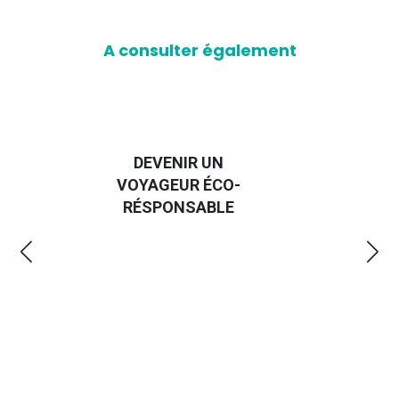
A consulter également
GUIDE DES
E
-
EMMERDES 2025