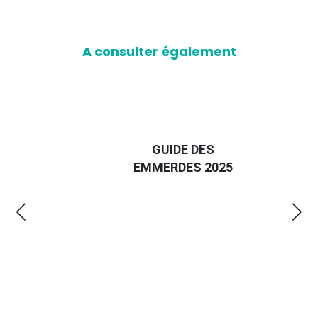
A consulter également
D
GUIDE DES
EURO
EMMERDES 2025
LA 