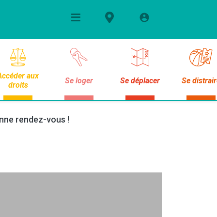
Accéder aux
Se loger
Se déplacer
Se distrai
droits
onne rendez-vous !