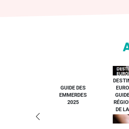
DESTI
DEVENIR UN
GUIDE DES
EURO
VOYAGEUR
EMMERDES
GUIDE
ÉCO-
2025
RÉGIO
RÉSPONSABLE
DE LA