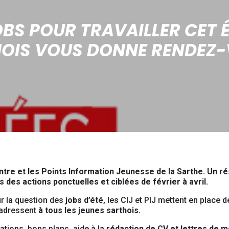
S POUR TRAVAILLER CET ÉT
OIS VOUS DONNE RENDEZ-
entre et les Points Information Jeunesse de la Sarthe. Un r
es actions ponctuelles et ciblées de février à avril.
 la question des
jobs d’été
, les CIJ et PIJ
mettent en place d
’adressent
à tous les jeunes sarthois.
tions, bons plans, aide à la
rédaction de CV et lettres de m