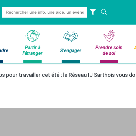
Search
for:
Partir à
Prendre soin
ndre
S'engager
l'étranger
de soi
bs pour travailler cet été : le Réseau IJ Sarthois vous d