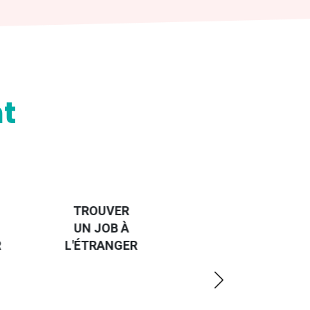
t
HANDI-
CAP SUR
TROUVER
L'EUROPE
UN JOB À
ET UN
R
L'ÉTRANGER
PEU
PLUS
LOIN