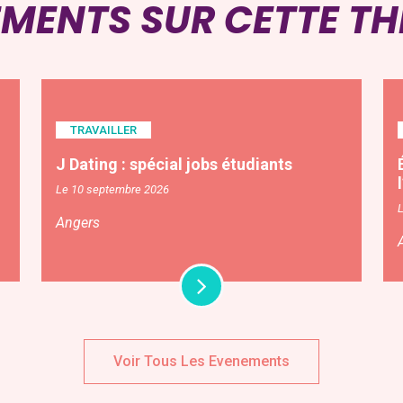
EMENTS SUR CETTE T
TRAVAILLER
J Dating : spécial jobs étudiants
Le 10 septembre 2026
Angers
Voir Tous Les Evenements