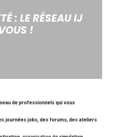
É : LE RÉSEAU IJ
VOUS !
éseau de professionnels qui vous
es
journées jobs, des forums, des ateliers
otivation
, organisation de
simulation