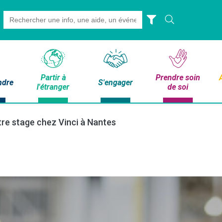
Search
for:
Partir à
Prendre soin
ndre
S'engager
l'étranger
de soi
re stage chez Vinci à Nantes