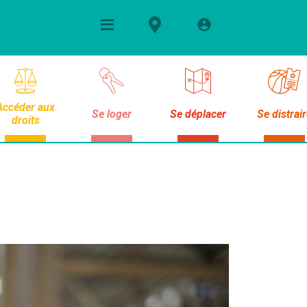
Accéder aux
Se loger
Se déplacer
Se distrai
droits