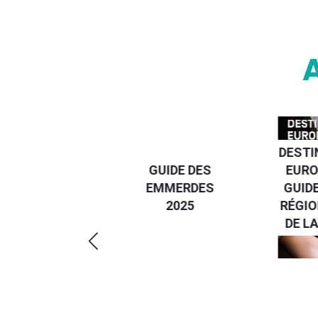
DESTI
DEVENIR UN
GUIDE DES
EURO
VOYAGEUR
EMMERDES
GUIDE
ÉCO-
2025
RÉGIO
RÉSPONSABLE
DE LA