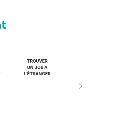
t
HANDI-
CAP SUR
TROUVER
L'EUROPE
UN JOB À
ET UN
R
L'ÉTRANGER
PEU
PLUS
LOIN