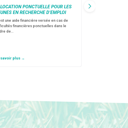
LLOCATION PONCTUELLE POUR LES
CAF : AIDE D’U
EUNES EN RECHERCHE D’EMPLOI
VICTIMES DE V
CONJUGALES
est une aide financière versée en cas de
fficultés financières ponctuelles dans le
C’est une aide fina
dre de…
violences conjugal
personne avec…
 savoir plus →
En savoir plus →