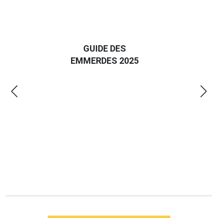
D
GUIDE DES
EURO
EMMERDES 2025
LA 