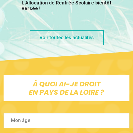
L'Allocation de Rentrée Scolaire bientôt
versée !
Voir toutes les actualités
À QUOI AI-JE DROIT
EN PAYS DE LA LOIRE ?