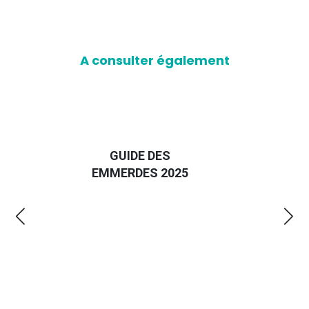
A consulter également
D
GUIDE DES
EURO
EMMERDES 2025
LA 