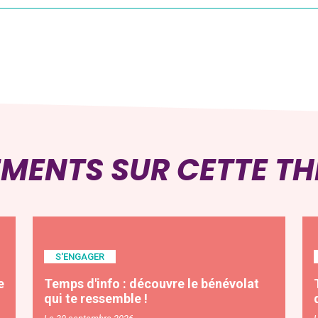
EMENTS SUR CETTE T
S'ENGAGER
e
Temps d'info : découvre le bénévolat
qui te ressemble !