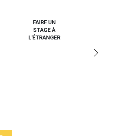
HANDI-
CAP SUR
TROUVER
L'EUROPE
UN JOB À
ET UN
R
L'ÉTRANGER
PEU
PLUS
LOIN