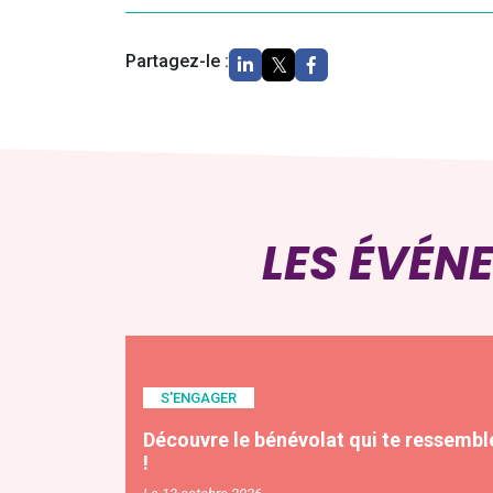
Partagez-le :
LES ÉVÉN
S'ENGAGER
Découvre le bénévolat qui te ressembl
!