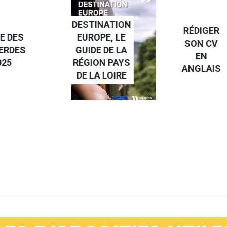
NATION
RÉDIGER
PE, LE
FAIRE UN
SON CV
 DE LA
STAGE À
EN
N PAYS
L'ÉTRANGE
ANGLAIS
 LOIRE