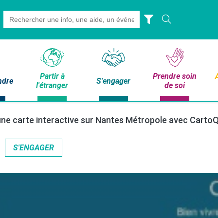
Search
for:
Partir à
Prendre soin
ndre
S'engager
l'étranger
de soi
ne carte interactive sur Nantes Métropole avec CartoQu
S'ENGAGER