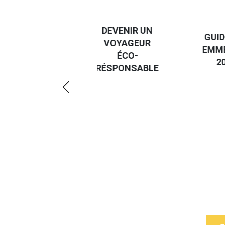
DESTI
DEVENIR UN
GUIDE DES
EURO
VOYAGEUR
EMMERDES
GUIDE
ÉCO-
2025
RÉGIO
RÉSPONSABLE
DE LA