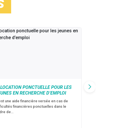
S
LLOCATION PONCTUELLE POUR LES
CAF : AIDE D’U
EUNES EN RECHERCHE D’EMPLOI
VICTIMES DE V
CONJUGALES
est une aide financière versée en cas de
fficultés financières ponctuelles dans le
C’est une aide fina
dre de…
violences conjugal
personne avec…