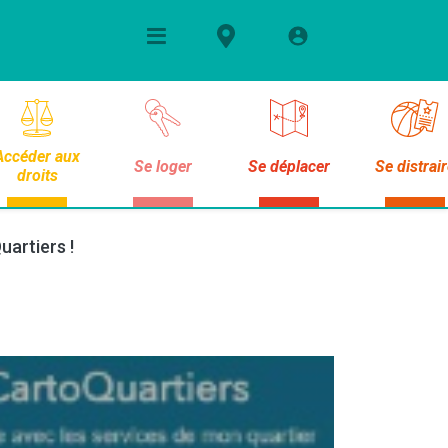
Accéder aux
Se loger
Se déplacer
Se distrai
droits
artiers !