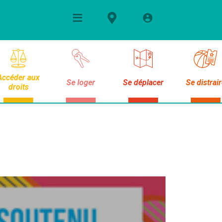
Accéder aux
Se loger
Se déplacer
Se distrai
droits