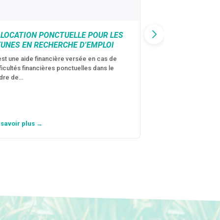
LLOCATION PONCTUELLE POUR LES
CAF : AIDE D’U
EUNES EN RECHERCHE D’EMPLOI
VICTIMES DE V
CONJUGALES
est une aide financière versée en cas de
fficultés financières ponctuelles dans le
C’est une aide fina
dre de…
violences conjugal
personne avec…
 savoir plus →
En savoir plus →