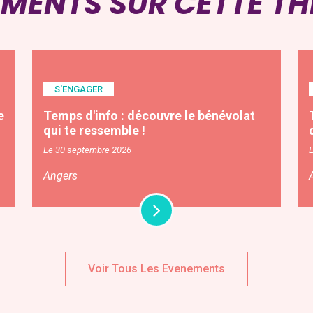
EMENTS SUR CETTE T
S'ENGAGER
e
Temps d'info : découvre le bénévolat
qui te ressemble !
Le 30 septembre 2026
Angers
Voir Tous Les Evenements