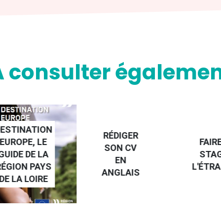
A consulter égalemen
NATION
RÉDIGER
PE, LE
FAIRE UN
SON CV
 DE LA
STAGE À
EN
N PAYS
L'ÉTRANGE
ANGLAIS
 LOIRE