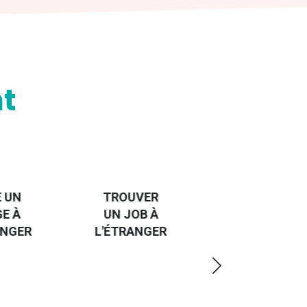
t
HANDI-
CAP SUR
TROUVER
L'EUROPE
UN JOB À
ET UN
R
L'ÉTRANGER
PEU
PLUS
LOIN