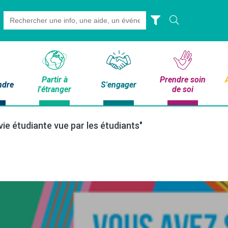
Search
for:
Partir à
Prendre soin
ndre
S'engager
l'étranger
de soi
ie étudiante vue par les étudiants"