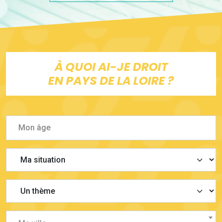
À QUOI AI-JE DROIT
EN PAYS DE LA LOIRE ?