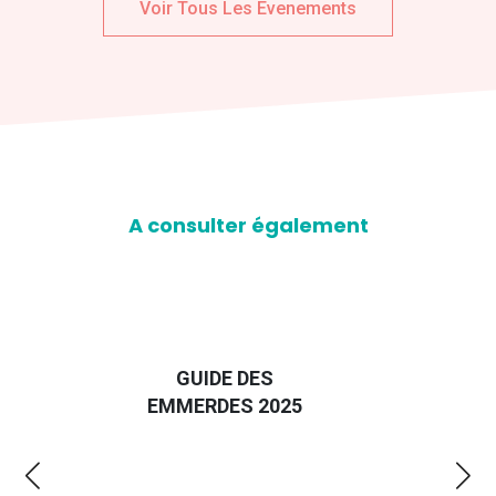
Voir Tous Les Evenements
A consulter également
D
GUIDE DES
EURO
EMMERDES 2025
LA 