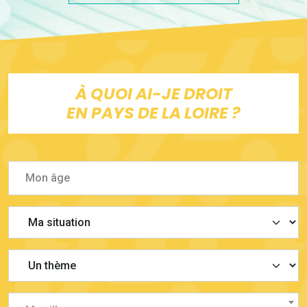
À QUOI AI-JE DROIT
EN PAYS DE LA LOIRE ?