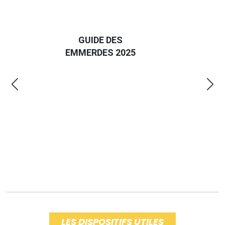
D
GUIDE DES
EURO
EMMERDES 2025
LA 
LES DISPOSITIFS UTILES