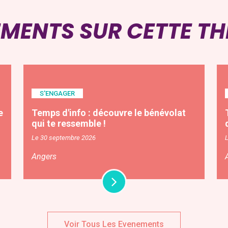
EMENTS SUR CETTE T
S'ENGAGER
e
Temps d'info : découvre le bénévolat
qui te ressemble !
Le 30 septembre 2026
Angers
Voir Tous Les Evenements