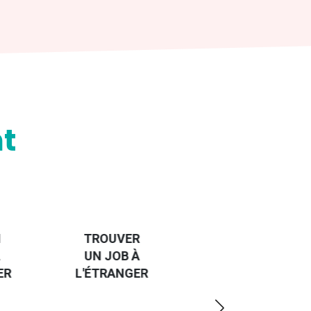
t
HANDI-
CAP SUR
TROUVER
L'EUROPE
UN JOB À
ET UN
R
L'ÉTRANGER
PEU
PLUS
LOIN