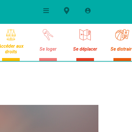
Accéder aux
Se loger
Se déplacer
Se distrai
droits