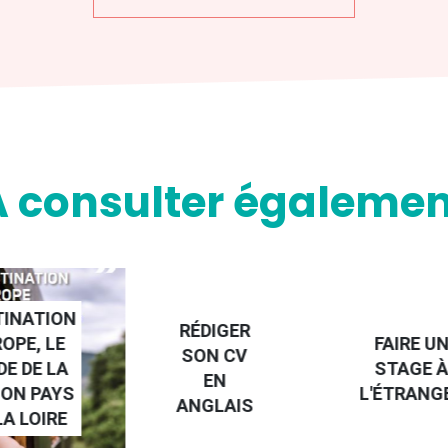
A consulter égalemen
NATION
RÉDIGER
PE, LE
FAIRE UN
SON CV
 DE LA
STAGE À
EN
N PAYS
L'ÉTRANGE
ANGLAIS
 LOIRE