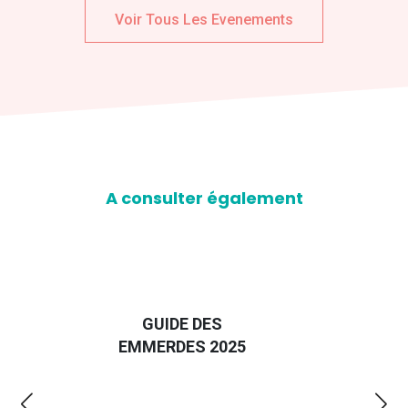
Voir Tous Les Evenements
A consulter également
D
GUIDE DES
EURO
EMMERDES 2025
LA 