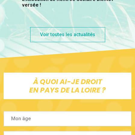
versée !
Voir toutes les actualités
À QUOI AI-JE DROIT
EN PAYS DE LA LOIRE ?