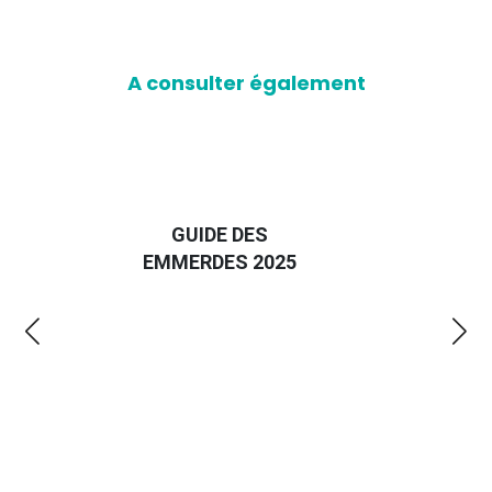
A consulter également
D
GUIDE DES
EURO
EMMERDES 2025
LA 