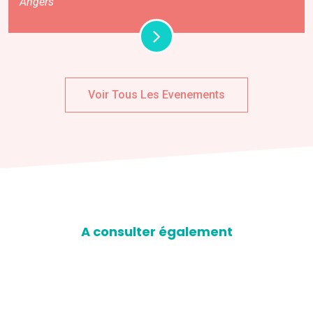
Angers
Voir Tous Les Evenements
A consulter également
D