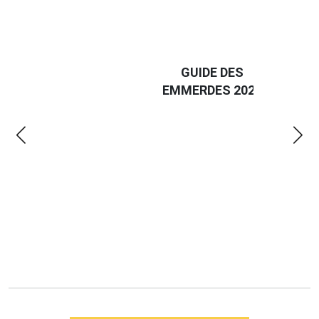
D
GUIDE DES
EURO
EMMERDES 2025
LA 