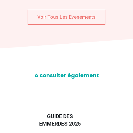
Voir Tous Les Evenements
A consulter également
D
GUIDE DES
EURO
EMMERDES 2025
LA 