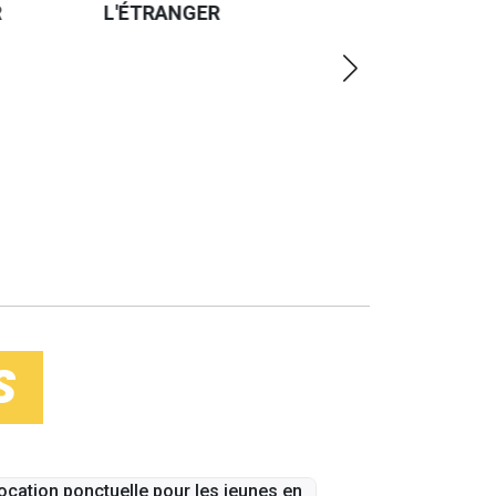
R
L'ÉTRANGER
PEU
PLUS
LOIN
S