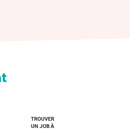
t
HANDI-
CAP SUR
TROUVER
L'EUROPE
UN JOB À
ET UN