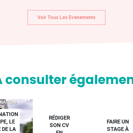
Voir Tous Les Evenements
A consulter égalemen
NATION
RÉDIGER
PE, LE
FAIRE UN
SON CV
 DE LA
STAGE À
EN