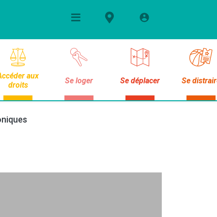
Accéder aux
Se loger
Se déplacer
Se distrai
droits
honiques