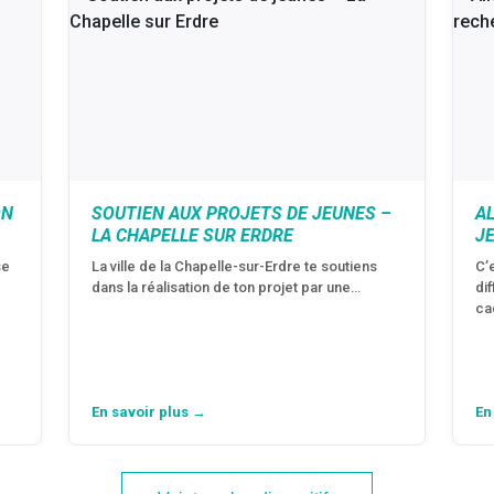
ON
SOUTIEN AUX PROJETS DE JEUNES –
A
LA CHAPELLE SUR ERDRE
J
se
La ville de la Chapelle-sur-Erdre te soutiens
C’
dans la réalisation de ton projet par une…
di
ca
En savoir plus →
En