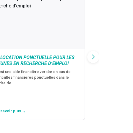
LLOCATION PONCTUELLE POUR LES
CAF : AIDE D’U
EUNES EN RECHERCHE D’EMPLOI
VICTIMES DE V
CONJUGALES
est une aide financière versée en cas de
fficultés financières ponctuelles dans le
C’est une aide fina
dre de…
violences conjugal
personne avec…
 savoir plus →
En savoir plus →