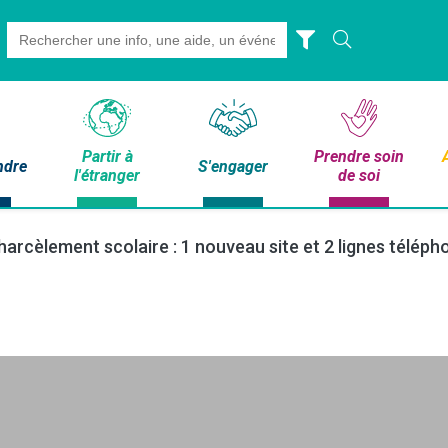
Search
for:
Partir à
Prendre soin
ndre
S'engager
l'étranger
de soi
 harcèlement scolaire : 1 nouveau site et 2 lignes télép