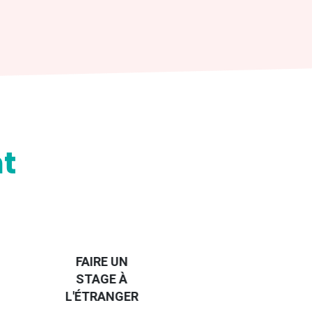
t
HANDI-
CAP SUR
TROUVER
L'EUROPE
UN JOB À
ET UN
R
L'ÉTRANGER
PEU