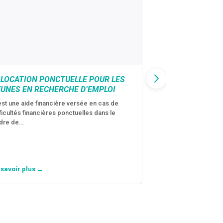
LLOCATION PONCTUELLE POUR LES
CAF : AIDE D’U
EUNES EN RECHERCHE D’EMPLOI
VICTIMES DE V
CONJUGALES
est une aide financière versée en cas de
fficultés financières ponctuelles dans le
C’est une aide fina
dre de…
violences conjugal
personne avec…
 savoir plus →
En savoir plus →