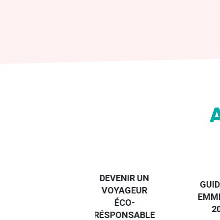
DESTI
DEVENIR UN
GUIDE DES
EURO
VOYAGEUR
EMMERDES
GUIDE
ÉCO-
2025
RÉGIO
RÉSPONSABLE