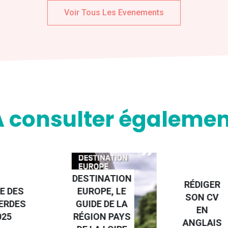
Voir Tous Les Evenements
A consulter égalemen
NATION
RÉDIGER
PE, LE
FAIRE UN
SON CV
 DE LA
STAGE À
EN
N PAYS
L'ÉTRANGE
ANGLAIS