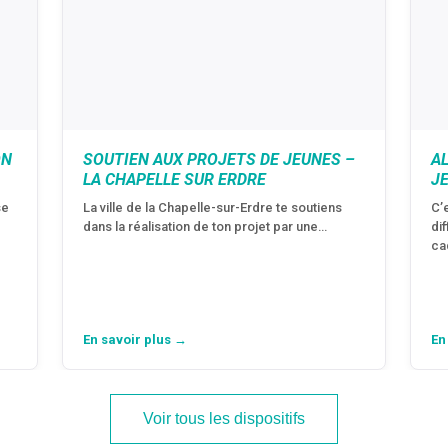
ON
SOUTIEN AUX PROJETS DE JEUNES –
A
LA CHAPELLE SUR ERDRE
J
se
La ville de la Chapelle-sur-Erdre te soutiens
C’
dans la réalisation de ton projet par une…
di
ca
En savoir plus →
En
Voir tous les dispositifs