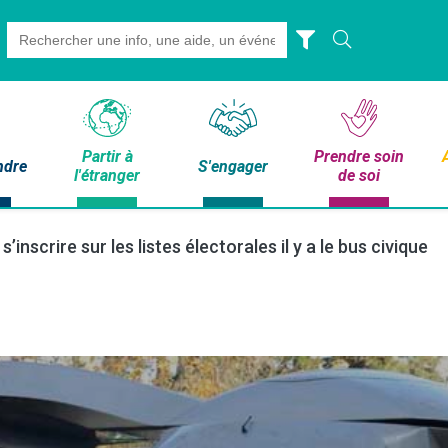
Search
for:
Partir à
Prendre soin
ndre
S'engager
l'étranger
de soi
’inscrire sur les listes électorales il y a le bus civique