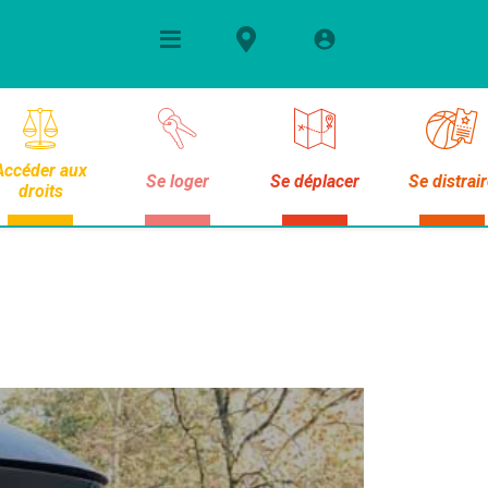
Accéder aux
Se loger
Se déplacer
Se distrai
droits