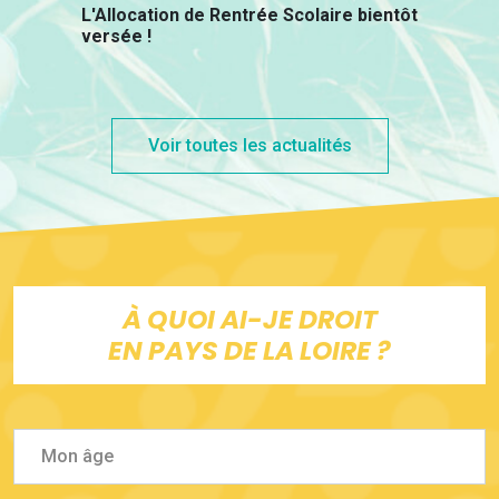
L'Allocation de Rentrée Scolaire bientôt
versée !
Voir toutes les actualités
À QUOI AI-JE DROIT
EN PAYS DE LA LOIRE ?