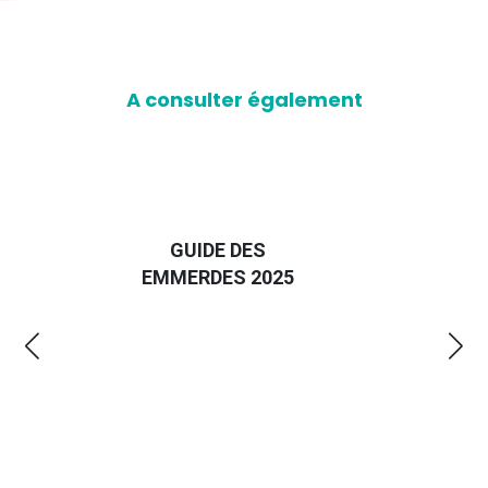
A consulter également
D
GUIDE DES
EURO
EMMERDES 2025
LA 