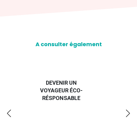
A consulter également
EVENIR UN
GUIDE DES
AGEUR ÉCO-
EMMERDES 2025
SPONSABLE