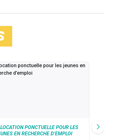
S
LLOCATION PONCTUELLE POUR LES
CAF : AIDE D’U
EUNES EN RECHERCHE D’EMPLOI
VICTIMES DE V
CONJUGALES