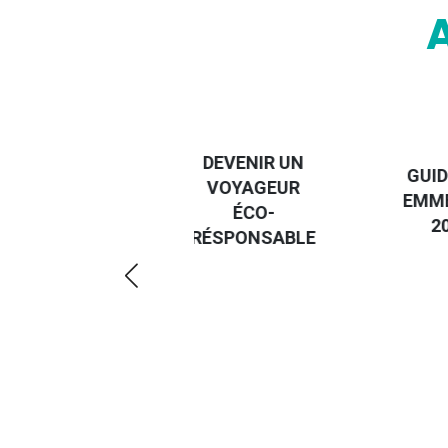
DEST
DEVENIR UN
GUIDE DES
EUR
VOYAGEUR
EMMERDES
GUID
ÉCO-
2025
RÉGI
RÉSPONSABLE
DE L