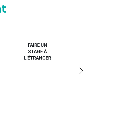
t
HANDI-
CAP SUR
TROUVER
L'EUROPE
UN JOB À
ET UN
R
L'ÉTRANGER
PEU
PLUS
LOIN