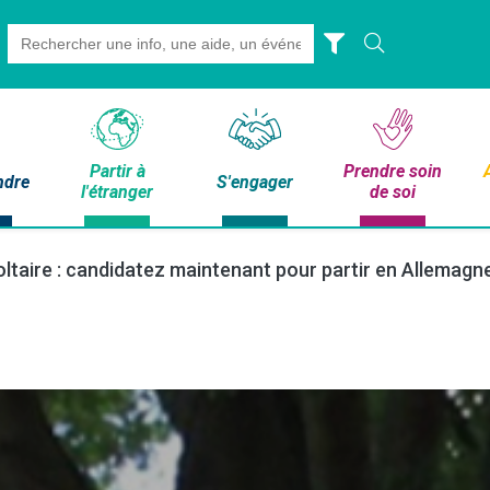
Search
for:
Partir à
Prendre soin
ndre
S'engager
l'étranger
de soi
taire : candidatez maintenant pour partir en Allemagne