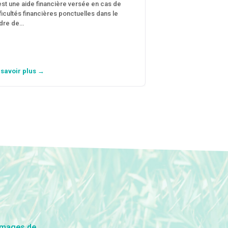
est une aide financière versée en cas de
fficultés financières ponctuelles dans le
C’est une aide fina
dre de…
violences conjugal
personne avec…
 savoir plus →
En savoir plus →