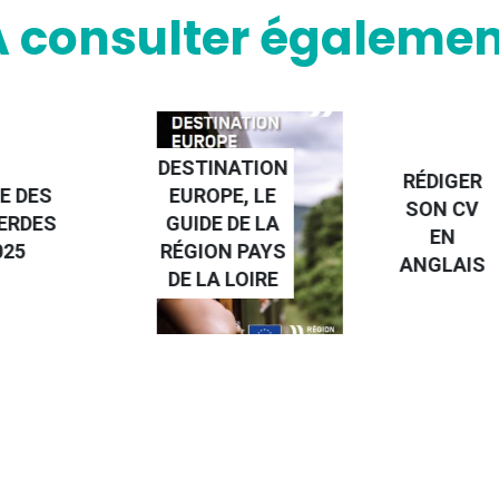
A consulter égalemen
INATION
RÉDIGER
OPE, LE
FAIRE UN
SON CV
E DE LA
STAGE À
EN
ON PAYS
L'ÉTRANGE
ANGLAIS
A LOIRE