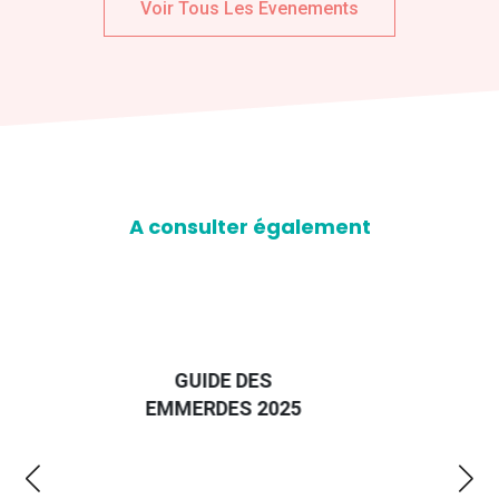
Voir Tous Les Evenements
A consulter également
D
GUIDE DES
EURO
EMMERDES 2025
LA 