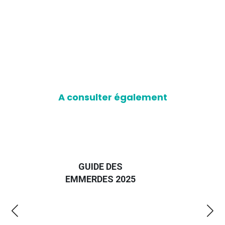
A consulter également
D
GUIDE DES
EURO
EMMERDES 2025
LA 